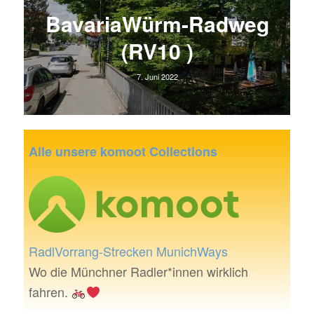
BavariaWürm-Radweg
(RV10 )
7. Juni 2022
Alle unsere komoot Collections
RadlVorrang-Strecken MunichWays
Wo die Münchner Radler*innen wirklich
fahren.