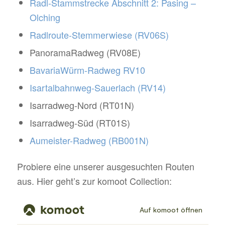
Radl-Stammstrecke Abschnitt 2: Pasing –
Olching
Radlroute-Stemmerwiese (RV06S)
PanoramaRadweg (RV08E)
BavariaWürm-Radweg RV10
Isartalbahnweg-Sauerlach (RV14)
Isarradweg-Nord (RT01N)
Isarradweg-Süd (RT01S)
Aumeister-Radweg (RB001N)
Probiere eine unserer ausgesuchten Routen
aus. Hier geht’s zur komoot Collection: