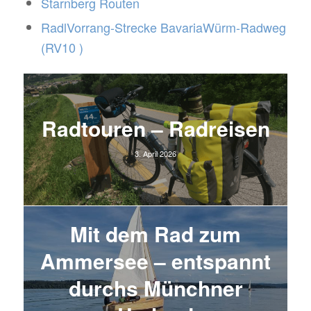
Starnberg Routen
RadlVorrang-Strecke BavariaWürm-Radweg
(RV10 )
Radtouren – Radreisen
3. April 2026
Mit dem Rad zum
Ammersee – entspannt
durchs Münchner